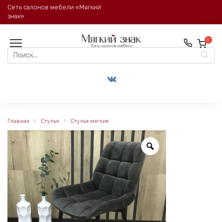
Перейти
Сеть салонов мебели «Мягкий
к
знак»
содержанию
0
Search
for:
Главная
Стулья
Стулья мягкие