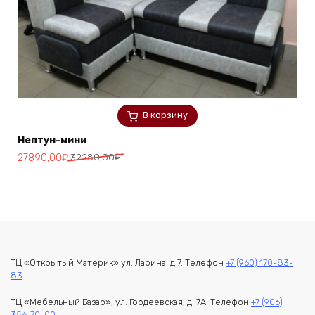
В корзину
Нептун-мини
Первоначальная
Текущая
27890,00
₽
32280,00
₽
цена
цена:
составляла
27890,00₽.
32280,00₽.
ТЦ «Открытый Материк» ул. Ларина, д.7. Телефон
+7 (960) 170-83-
83
ТЦ «Мебельный Базар», ул. Гордеевская, д. 7А. Телефон
+7 (906)
356-70-00