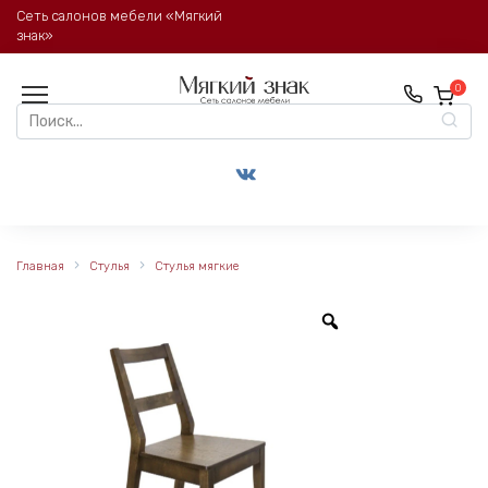
Перейти
Сеть салонов мебели «Мягкий
к
знак»
содержанию
0
Search
for:
Главная
Стулья
Стулья мягкие