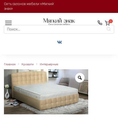
Перейти
Сеть салонов мебели «Мягкий
к
знак»
содержанию
0
Search
for:
Главная
Кровати
Интерьерные