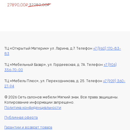
Первоначальная
Текущая
27890,00
₽
32280,00
₽
цена
цена:
составляла
27890,00₽.
32280,00₽.
ТЦ «Открытый Материк» ул. Ларина, д.7. Телефон
+7 (960) 170-83-
83
ТЦ «Мебельный Базар», ул. Гордеевская, д. 7А. Телефон
+7 (906)
356-70-00
ТЦ «Мебель Плюс», ул. Переходникова, д. 25. Телефон
+7 (909) 360-
27-94
© 2026 Сеть салонов мебели Мягкий знак. Все права защищены.
Копирование информации запрещено.
Политика конфиденциальности
Публичная оферта
Гарантии и возврат товара