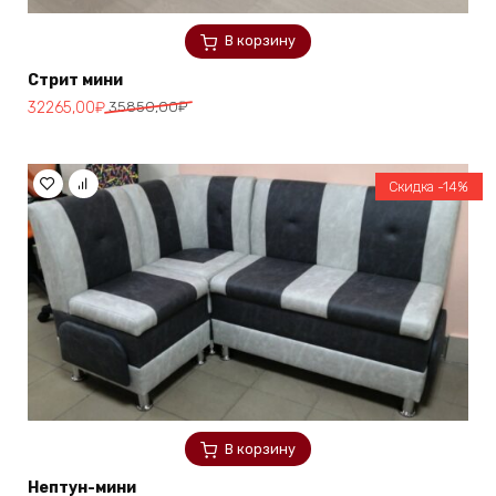
В корзину
Стрит мини
Первоначальная
Текущая
32265,00
₽
35850,00
₽
цена
цена:
составляла
32265,00₽.
35850,00₽.
Скидка -14%
В корзину
Нептун-мини