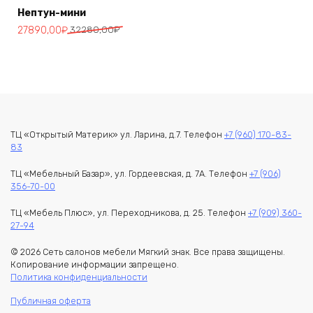
Нептун-мини
Первоначальная
Текущая
27890,00
₽
32280,00
₽
цена
цена:
составляла
27890,00₽.
32280,00₽.
ТЦ «Открытый Материк» ул. Ларина, д.7. Телефон
+7 (960) 170-83-
83
ТЦ «Мебельный Базар», ул. Гордеевская, д. 7А. Телефон
+7 (906)
356-70-00
ТЦ «Мебель Плюс», ул. Переходникова, д. 25. Телефон
+7 (909) 360-
27-94
© 2026 Сеть салонов мебели Мягкий знак. Все права защищены.
Копирование информации запрещено.
Политика конфиденциальности
Публичная оферта