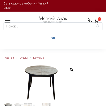
Перейти
Сеть салонов мебели «Мягкий
к
знак»
содержанию
0
Search
for:
Главная
Столы
Круглые