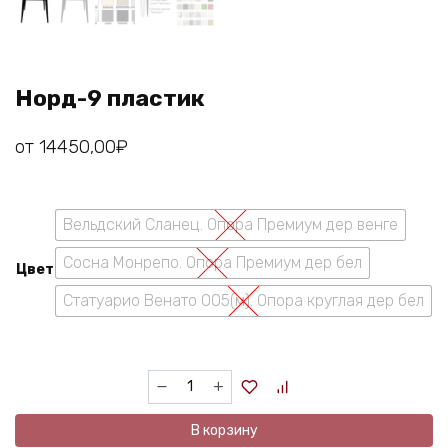
Норд-9 пластик
от
14450,00
₽
Вельдский Сланец. Опора Премиум дер венге
Сосна Монрепо. Опора Премиум дер бел
Цвет
Статуарио Венато 005(м). Опора круглая дер бел
Количество
товара
Норд-9
В корзину
пластик