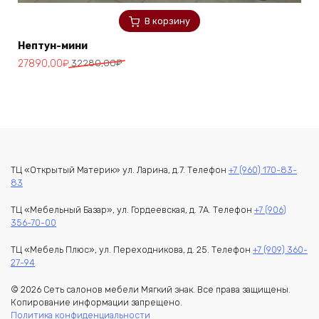
В корзину
Нептун-мини
Первоначальная
Текущая
27890,00
₽
32280,00
₽
цена
цена:
составляла
27890,00₽.
32280,00₽.
ТЦ «Открытый Материк» ул. Ларина, д.7. Телефон
+7 (960) 170-83-
83
ТЦ «Мебельный Базар», ул. Гордеевская, д. 7А. Телефон
+7 (906)
356-70-00
ТЦ «Мебель Плюс», ул. Переходникова, д. 25. Телефон
+7 (909) 360-
27-94
© 2026 Сеть салонов мебели Мягкий знак. Все права защищены.
Копирование информации запрещено.
Политика конфиденциальности