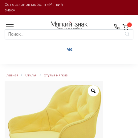
Перейти
Сеть салонов мебели «Мягкий
к
знак»
содержанию
0
Search
for:
Главная
Стулья
Стулья мягкие