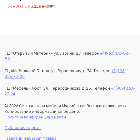
Первоначальная
Текущая
27890,00
₽
32280,00
₽
цена
цена:
составляла
27890,00₽.
32280,00₽.
ТЦ «Открытый Материк» ул. Ларина, д.7. Телефон
+7 (960) 170-83-
83
ТЦ «Мебельный Базар», ул. Гордеевская, д. 7А. Телефон
+7 (906)
356-70-00
ТЦ «Мебель Плюс», ул. Переходникова, д. 25. Телефон
+7 (909) 360-
27-94
© 2026 Сеть салонов мебели Мягкий знак. Все права защищены.
Копирование информации запрещено.
Политика конфиденциальности
Публичная оферта
Гарантии и возврат товара