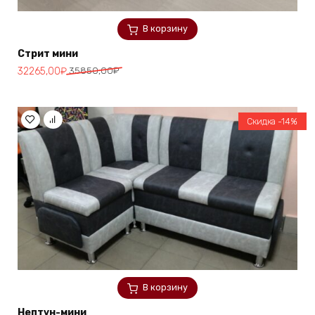
В корзину
Стрит мини
Первоначальная
Текущая
32265,00
₽
35850,00
₽
цена
цена:
составляла
32265,00₽.
35850,00₽.
Скидка -14%
В корзину
Нептун-мини