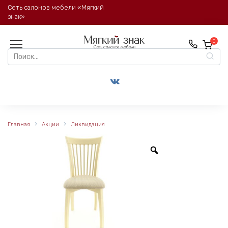
Перейти
Сеть салонов мебели «Мягкий
к
знак»
содержанию
0
Search
for:
Главная
Акции
Ликвидация