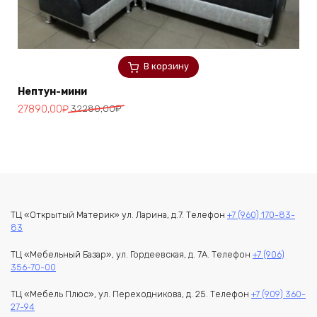
В корзину
Нептун-мини
Первоначальная
Текущая
27890,00
₽
32280,00
₽
цена
цена:
составляла
27890,00₽.
32280,00₽.
ТЦ «Открытый Материк» ул. Ларина, д.7. Телефон
+7 (960) 170-83-
83
ТЦ «Мебельный Базар», ул. Гордеевская, д. 7А. Телефон
+7 (906)
356-70-00
ТЦ «Мебель Плюс», ул. Переходникова, д. 25. Телефон
+7 (909) 360-
27-94